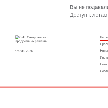
Вы не подавали
Доступ к лотам
Кале
Прав
Норм
© ОМК, 2026
Инст
Поль
Согл