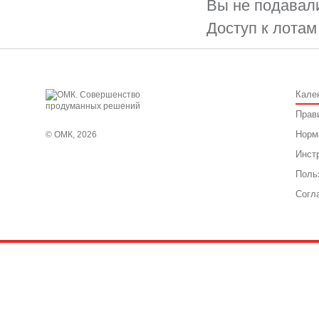
Вы не подавали
Доступ к лотам
Кале
Прав
Норм
© ОМК, 2026
Инст
Поль
Согл