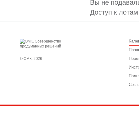
Вы не подавали
Доступ к лотам
Кале
Прав
Норм
© ОМК, 2026
Инст
Поль
Согл