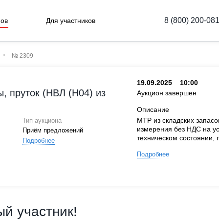
8 (800) 200-08
нов
Для участников
№ 2309
19.09.2025
10:00
, пруток (НВЛ (Н04) из
Аукцион завершен
Описание
МТР из складских запас
Тип аукциона
измерения без НДС на у
Приём предложений
техническом состоянии, п
Подробнее
Подробнее
й участник!