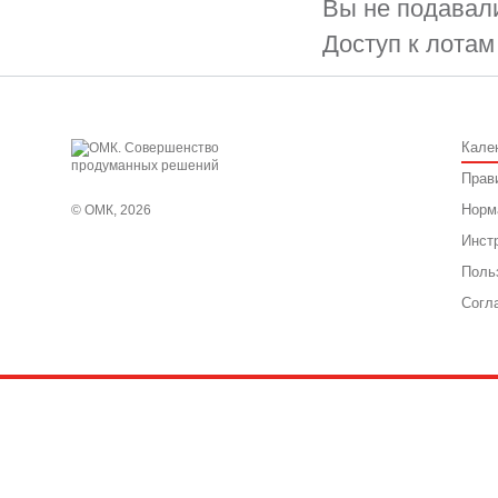
Вы не подавали
Доступ к лотам
Кале
Прав
Норм
© ОМК, 2026
Инст
Поль
Согл