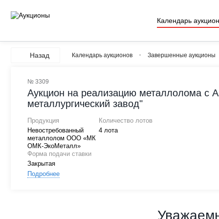
Календарь аукцио
Назад
Календарь аукционов
Завершенные аукционы
№ 3309
Аукцион на реализацию металлолома с А
металлургический завод"
Продукция
Количество лотов
Невостребованный
4 лота
металлолом ООО «МК
ОМК-ЭкоМеталл»
Форма подачи ставки
Закрытая
Подробнее
Уважаемы