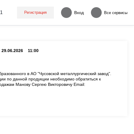
11
Регистрация
Вход
Все сервисы
29.06.2026
11:00
азованного в АО "Чусовской металлургический завод".
ии по данной продукции необходимо обратиться к
родажам Манову Сергею Викторовичу Email: