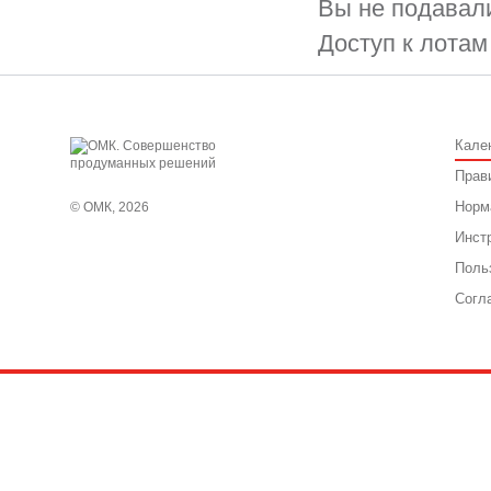
Вы не подавали
Доступ к лотам
Кале
Прав
Норм
© ОМК, 2026
Инст
Поль
Согл