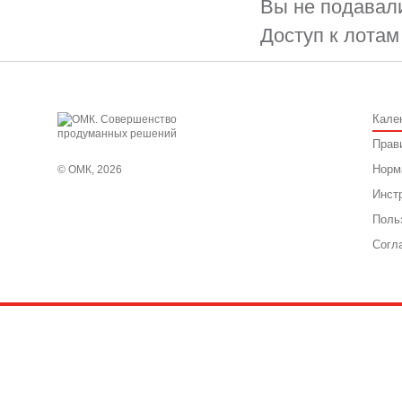
Вы не подавали
Доступ к лотам
Кале
Прав
Норм
© ОМК, 2026
Инст
Поль
Согл