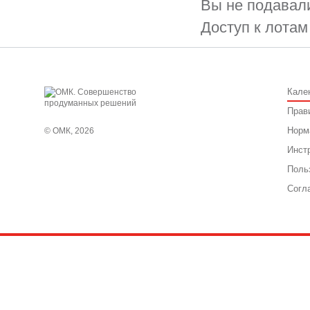
Вы не подавали
Доступ к лотам
Кале
Прав
Норм
© ОМК, 2026
Инст
Поль
Согл