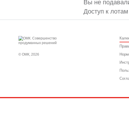
Вы не подавали
Доступ к лотам
Кале
Прав
Норм
© ОМК, 2026
Инст
Поль
Согл